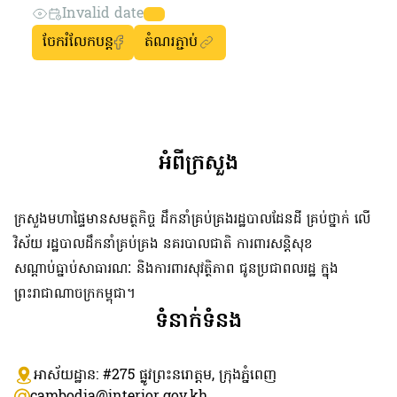
Invalid date
ចែករំលែកបន្ត
តំណរភ្ជាប់
អំពីក្រសួង
ក្រសួងមហាផ្ទៃមានសមត្ថកិច្ច ដឹកនាំគ្រប់គ្រងរដ្ឋបាលដែនដី គ្រប់ថ្នាក់ លើ
វិស័យ រដ្ឋបាលដឹកនាំគ្រប់គ្រង នគរបាលជាតិ ការពារសន្តិសុខ
សណ្តាប់ធ្នាប់សាធារណៈ និងការពារសុវត្ថិភាព ជូនប្រជាពលរដ្ឋ ក្នុង
ព្រះរាជាណាចក្រកម្ពុជា។
ទំនាក់ទំនង
អាស័យដ្ឋាន: #275 ​ផ្លូវព្រះនរោត្តម, ក្រុងភ្នំពេញ
cambodia@interior.gov.kh