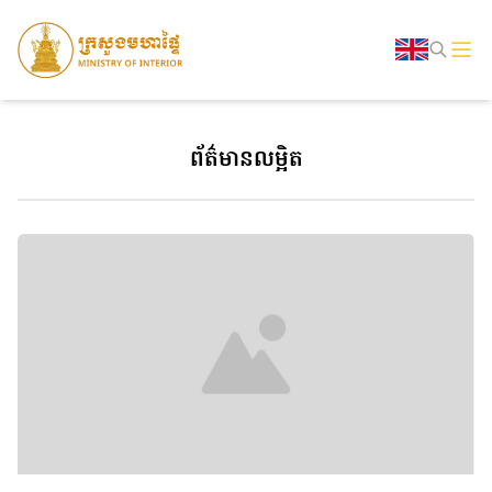
ព័ត៌មានលម្អិត