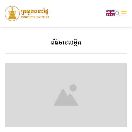
ព័ត៌មានលម្អិត