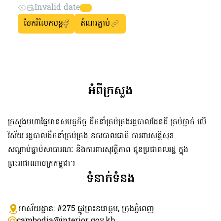
Invalid date
ចែករំលែកបន្ត
តំណរភ្ជាប់
អំពីក្រសួង
ក្រសួងមហាផ្ទៃមានសមត្ថកិច្ច ដឹកនាំគ្រប់គ្រងរដ្ឋបាលដែនដី គ្រប់ថ្នាក់ លើ
វិស័យ រដ្ឋបាលដឹកនាំគ្រប់គ្រង នគរបាលជាតិ ការពារសន្តិសុខ
សណ្តាប់ធ្នាប់សាធារណៈ និងការពារសុវត្ថិភាព ជូនប្រជាពលរដ្ឋ ក្នុង
ព្រះរាជាណាចក្រកម្ពុជា។
ទំនាក់ទំនង
អាស័យដ្ឋាន: #275 ​ផ្លូវព្រះនរោត្តម, ក្រុងភ្នំពេញ
cambodia@interior.gov.kh